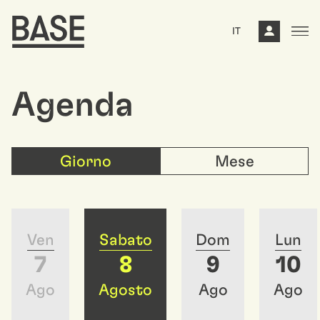
IT
Agenda
Giorno
Mese
Ven
Sabato
Dom
Lun
7
8
9
10
Ago
Agosto
Ago
Ago