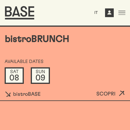
IT
bistroBRUNCH
AVAILABLE DATES
SAT
SUN
08
09
SCOPRI
bistroBASE