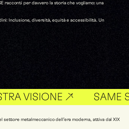
E racconti per davvero la storia che vogliamo: una
ni: lnclusione, diversità, equità e accessibilità. Un
SIONE ↗
SAME SAME BU
 nel settore metalmeccanico dell’era moderna, attiva dal XIX