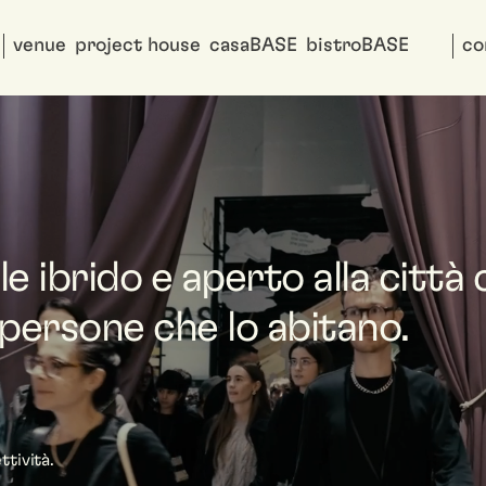
venue
project house
casaBASE
bistroBASE
co
e ibrido e aperto alla città
persone che lo abitano.
ttività.