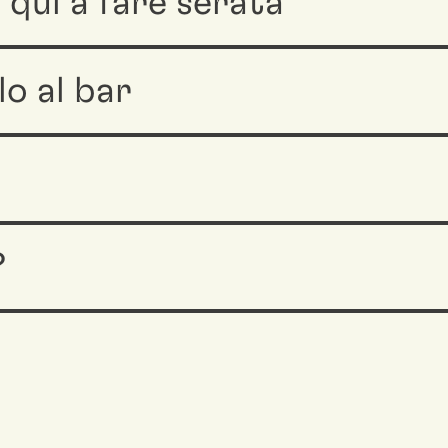
 qui a fare serata
o al bar
?