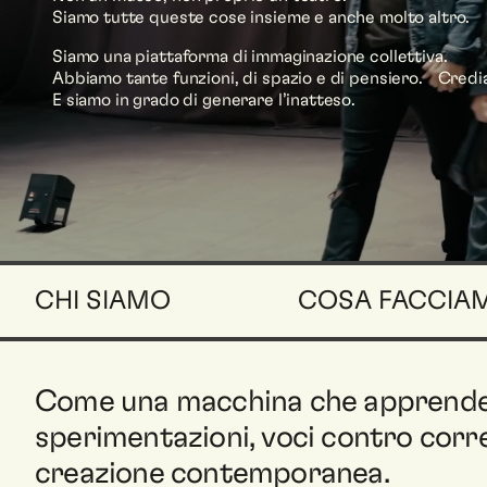
Siamo tutte queste cose insieme e anche molto altro.
Siamo una piattaforma di immaginazione collettiva.
Abbiamo tante funzioni, di spazio e di pensiero. Credia
E siamo in grado di generare l’inatteso.
CHI SIAMO
COSA FACCIA
Come una macchina che apprende e
sperimentazioni, voci contro corrent
creazione contemporanea.