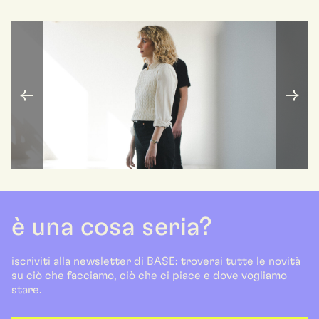
è una cosa seria?
iscriviti alla newsletter di BASE: troverai tutte le novità
su ciò che facciamo, ciò che ci piace e dove vogliamo
stare.