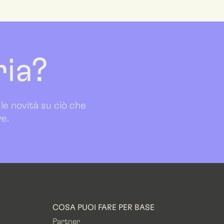
ria?
 le novità su ciò che
re.
COSA PUOI FARE PER BASE
Partner