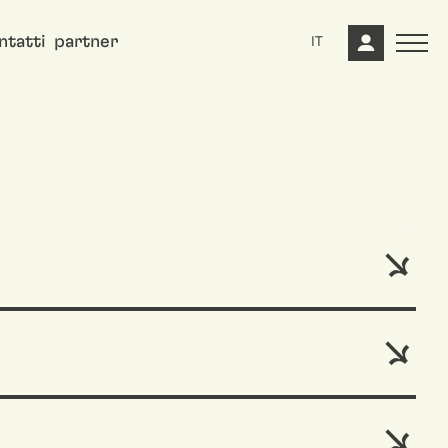
ntatti
partner
IT