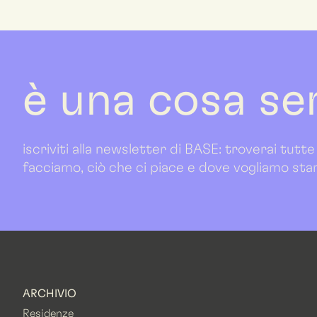
è una cosa se
iscriviti alla newsletter di BASE: troverai tutte
facciamo, ciò che ci piace e dove vogliamo sta
ARCHIVIO
Residenze