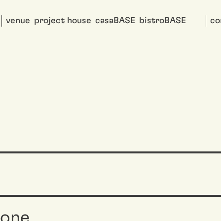
venue
project house
casaBASE
bistroBASE
co
ione