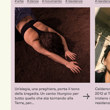
arte
danza
movimento
residenze
residen
Un’elegia, una preghiera, porta il tono
Calderon
della tragedia. Un canto liturgico per
2012 al 
tutto quello che sta tornando alla
iniziano
Terra, per…
residenze
ricerca…