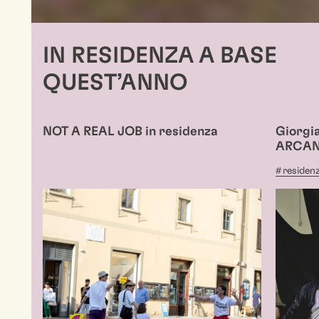
IN RESIDENZA A BASE
QUEST’ANNO
NOT A REAL JOB in residenza
Giorgi
ARCAN
residen