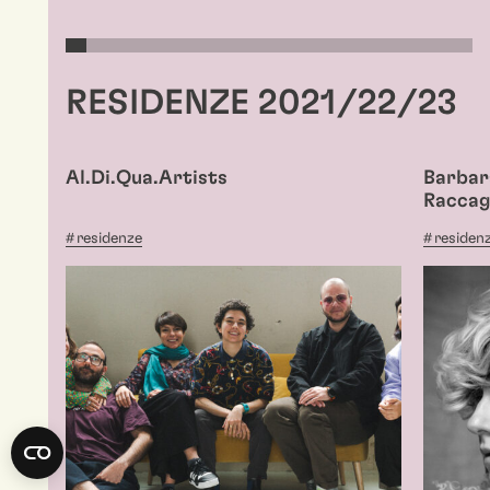
RESIDENZE 2021/22/23
Al.Di.Qua.Artists
Barbara
Raccag
residenze
residen