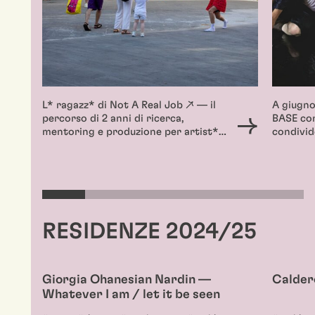
L* ragazz* di Not A Real Job ↗ — il
A giugno
percorso di 2 anni di ricerca,
BASE co
mentoring e produzione per artist*…
condivide
RESIDENZE 2024/25
Giorgia Ohanesian Nardin —
Calder
Whatever I am / let it be seen