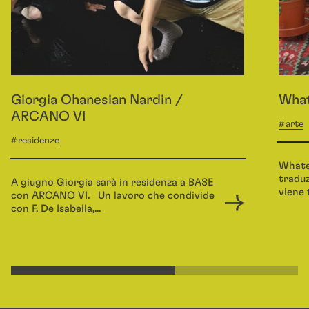
Giorgia Ohanesian Nardin /
What
ARCANO VI
arte
residenze
Whatev
traduz
A giugno Giorgia sarà in residenza a BASE
viene 
con ARCANO VI. Un lavoro che condivide
con F. De Isabella,...