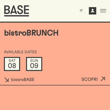
IT
bistroBRUNCH
AVAILABLE DATES
SAT
SUN
08
09
SCOPRI
bistroBASE