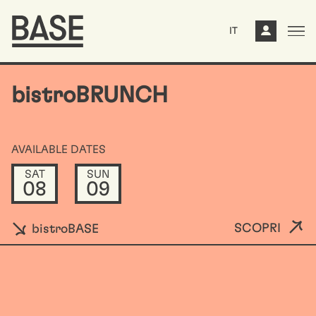
IT
bistroBRUNCH
AVAILABLE DATES
SAT
SUN
08
09
SCOPRI
bistroBASE