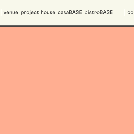
venue
project house
casaBASE
bistroBASE
co