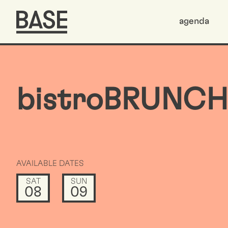
agenda
bistroBRUNCH
AVAILABLE DATES
SAT
SUN
08
09