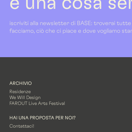
è una cosa se
iscriviti alla newsletter di BASE: troverai tutte
facciamo, ciò che ci piace e dove vogliamo sta
ARCHIVIO
Residenze
We Will Design
FAROUT Live Arts Festival
HAI UNA PROPOSTA PER NOI?
Contattaci!