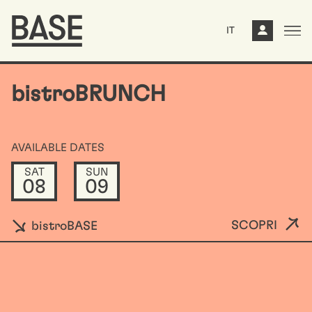
IT
bistroBRUNCH
AVAILABLE DATES
SAT
SUN
08
09
SCOPRI
bistroBASE