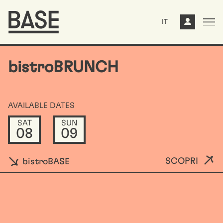
IT
bistroBRUNCH
AVAILABLE DATES
SAT
SUN
08
09
SCOPRI
bistroBASE