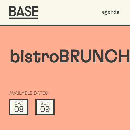
agenda
bistroBRUNCH
AVAILABLE DATES
SAT
SUN
08
09