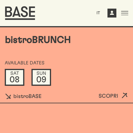
IT
bistroBRUNCH
AVAILABLE DATES
SAT
SUN
08
09
SCOPRI
bistroBASE