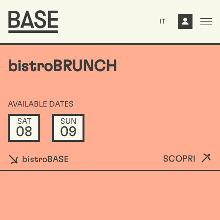
IT
bistroBRUNCH
AVAILABLE DATES
SAT
SUN
08
09
SCOPRI
bistroBASE