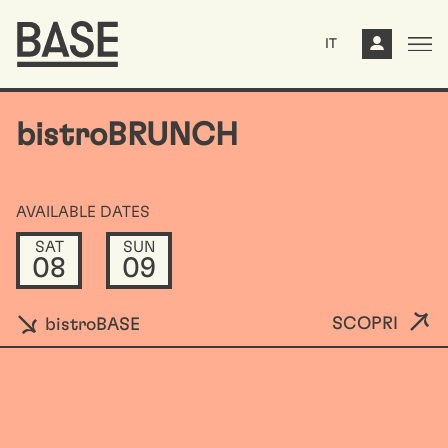
IT
bistroBRUNCH
AVAILABLE DATES
SAT
SUN
08
09
SCOPRI
bistroBASE