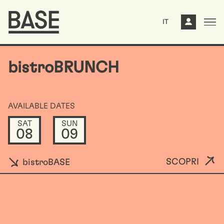
IT
bistroBRUNCH
AVAILABLE DATES
SAT
SUN
08
09
SCOPRI
bistroBASE