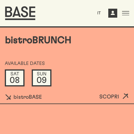
IT
bistroBRUNCH
AVAILABLE DATES
SAT
SUN
08
09
SCOPRI
bistroBASE