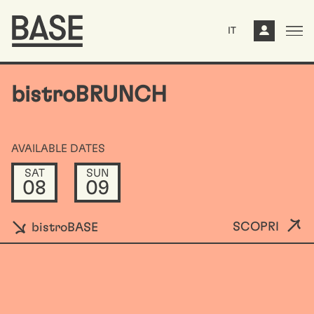
IT
bistroBRUNCH
AVAILABLE DATES
SAT
SUN
08
09
SCOPRI
bistroBASE