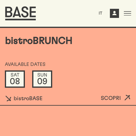
IT
bistroBRUNCH
AVAILABLE DATES
SAT
SUN
08
09
SCOPRI
bistroBASE