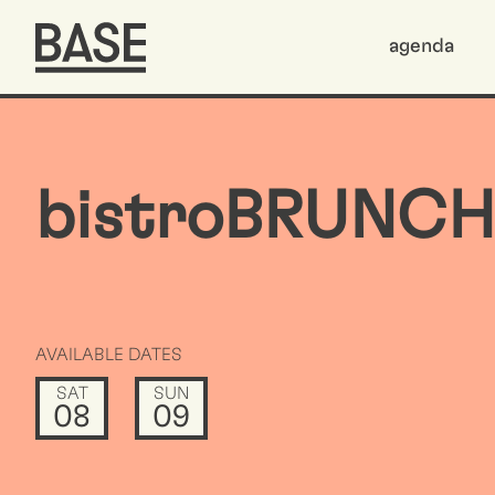
agenda
bistroBRUNCH
AVAILABLE DATES
SAT
SUN
08
09