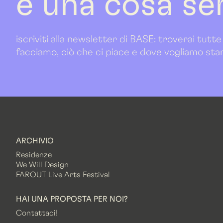
è una cosa se
iscriviti alla newsletter di BASE: troverai tutte
facciamo, ciò che ci piace e dove vogliamo sta
ARCHIVIO
Residenze
We Will Design
FAROUT Live Arts Festival
HAI UNA PROPOSTA PER NOI?
Contattaci!