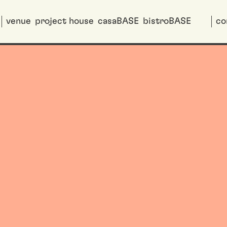
venue
project house
casaBASE
bistroBASE
co