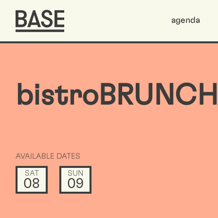
agenda
bistroBRUNCH
AVAILABLE DATES
SAT
SUN
08
09