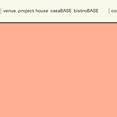
venue
project house
casaBASE
bistroBASE
co