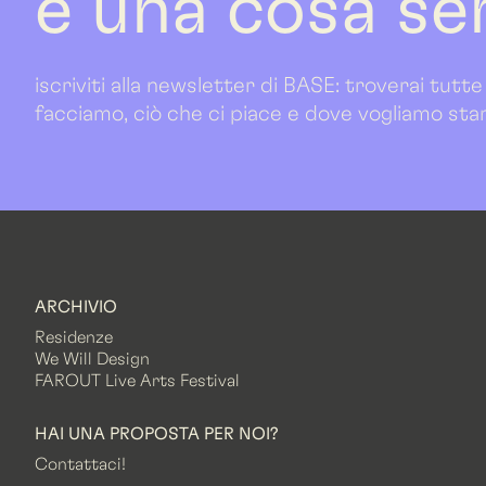
è una cosa se
iscriviti alla newsletter di BASE: troverai tutte
facciamo, ciò che ci piace e dove vogliamo sta
ARCHIVIO
Residenze
We Will Design
FAROUT Live Arts Festival
HAI UNA PROPOSTA PER NOI?
Contattaci!