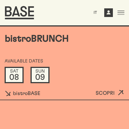
IT
bistroBRUNCH
AVAILABLE DATES
SAT
SUN
08
09
SCOPRI
bistroBASE