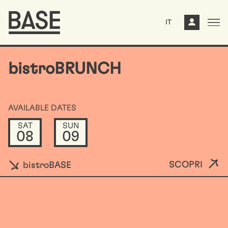
IT
bistroBRUNCH
AVAILABLE DATES
SAT
SUN
08
09
SCOPRI
bistroBASE