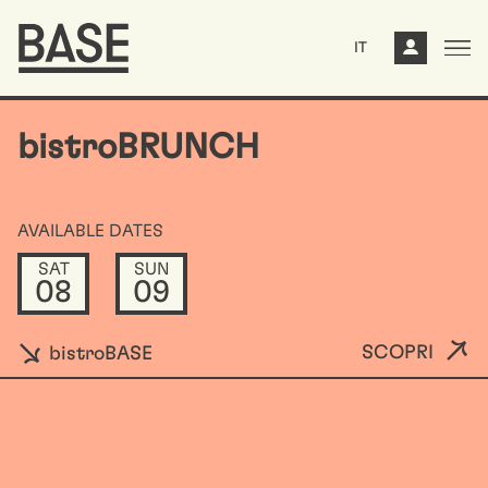
IT
bistroBRUNCH
AVAILABLE DATES
SAT
SUN
08
09
SCOPRI
bistroBASE