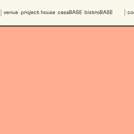
venue
project house
casaBASE
bistroBASE
co