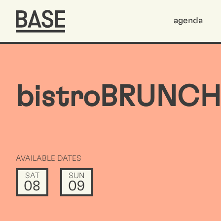
agenda
bistroBRUNCH
AVAILABLE DATES
SAT
SUN
08
09