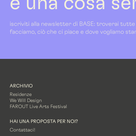
è una cosa se
iscriviti alla newsletter di BASE: troverai tutte
facciamo, ciò che ci piace e dove vogliamo sta
ARCHIVIO
Residenze
We Will Design
FAROUT Live Arts Festival
HAI UNA PROPOSTA PER NOI?
Contattaci!