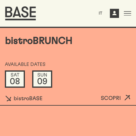
IT
bistroBRUNCH
AVAILABLE DATES
SAT
SUN
08
09
SCOPRI
bistroBASE