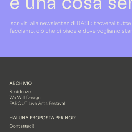
è una cosa se
iscriviti alla newsletter di BASE: troverai tutte
facciamo, ciò che ci piace e dove vogliamo sta
ARCHIVIO
Residenze
We Will Design
FAROUT Live Arts Festival
HAI UNA PROPOSTA PER NOI?
Contattaci!