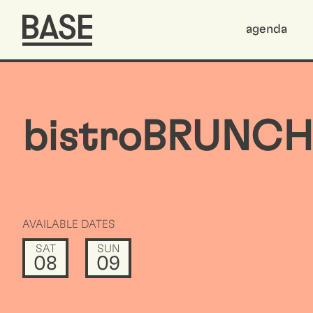
agenda
bistroBRUNCH
AVAILABLE DATES
SAT
SUN
08
09