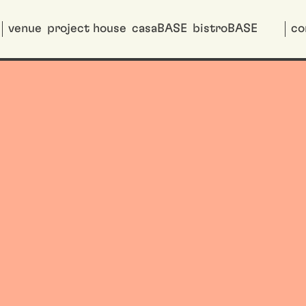
venue
project house
casaBASE
bistroBASE
co