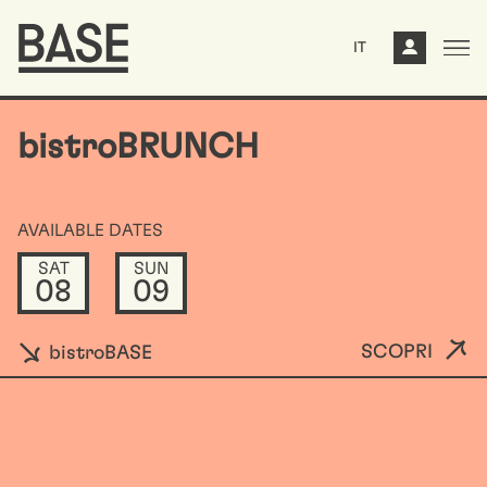
IT
bistroBRUNCH
AVAILABLE DATES
SAT
SUN
08
09
SCOPRI
bistroBASE