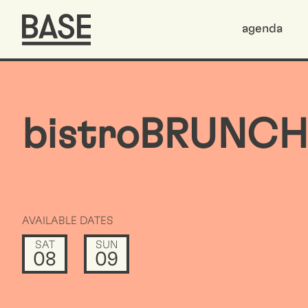
agenda
bistroBRUNCH
AVAILABLE DATES
SAT
SUN
08
09