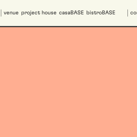
venue
project house
casaBASE
bistroBASE
co