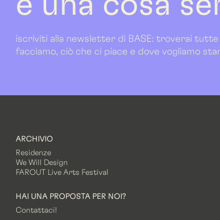
è una cosa se
iscriviti alla newsletter di BASE: troverai tutte
facciamo, ciò che ci piace e dove vogliamo sta
ARCHIVIO
Residenze
We Will Design
FAROUT Live Arts Festival
HAI UNA PROPOSTA PER NOI?
Contattaci!