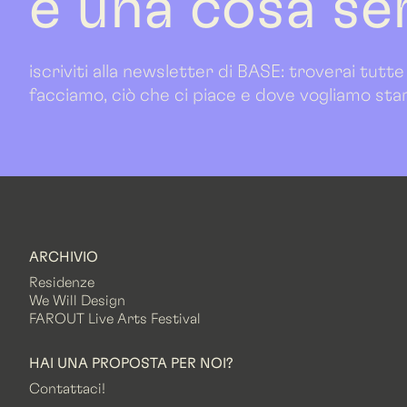
è una cosa se
iscriviti alla newsletter di BASE: troverai tutte
facciamo, ciò che ci piace e dove vogliamo sta
ARCHIVIO
Residenze
We Will Design
FAROUT Live Arts Festival
HAI UNA PROPOSTA PER NOI?
Contattaci!