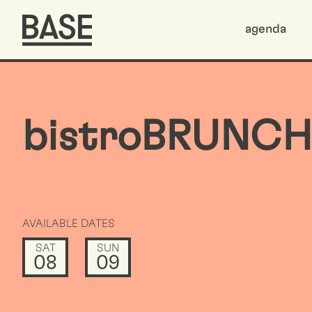
agenda
bistroBRUNCH
AVAILABLE DATES
SAT
SUN
08
09