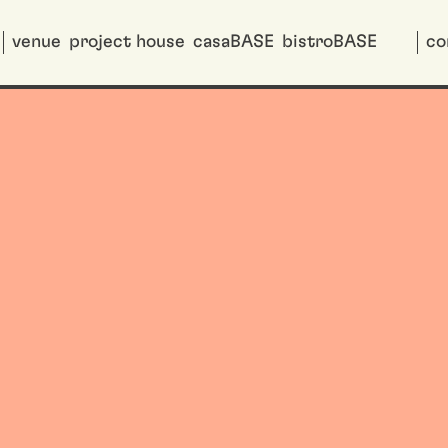
venue
project house
casaBASE
bistroBASE
co