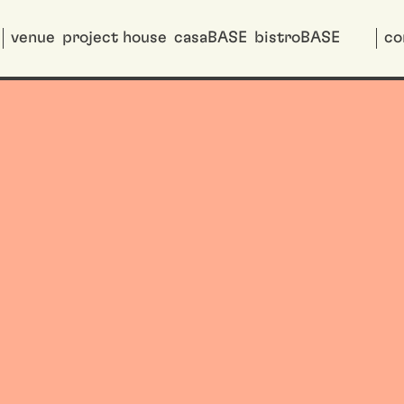
venue
project house
casaBASE
bistroBASE
co