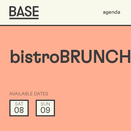
agenda
bistroBRUNCH
AVAILABLE DATES
SAT
SUN
08
09