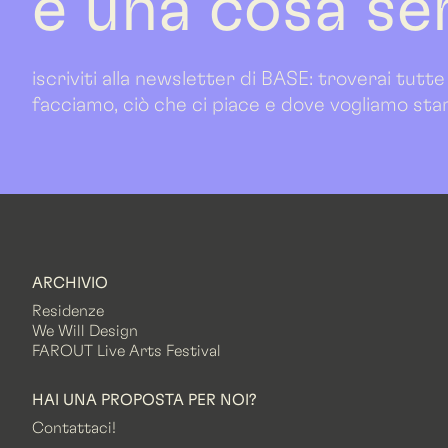
è una cosa se
iscriviti alla newsletter di BASE: troverai tutte
facciamo, ciò che ci piace e dove vogliamo sta
ARCHIVIO
Residenze
We Will Design
FAROUT Live Arts Festival
HAI UNA PROPOSTA PER NOI?
Contattaci!