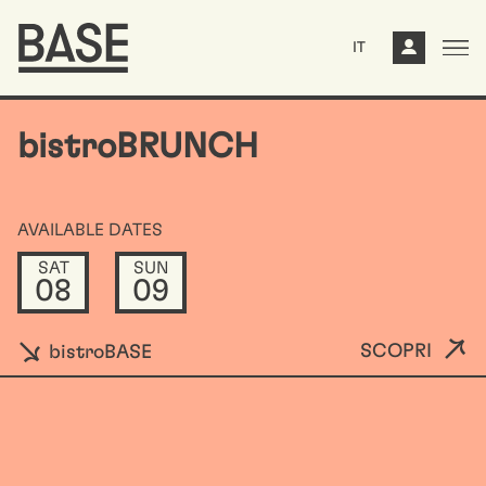
IT
bistroBRUNCH
AVAILABLE DATES
SAT
SUN
08
09
SCOPRI
bistroBASE