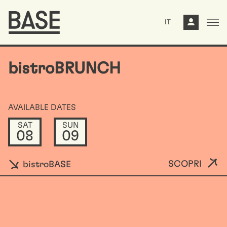
IT
bistroBRUNCH
AVAILABLE DATES
SAT
SUN
08
09
SCOPRI
bistroBASE