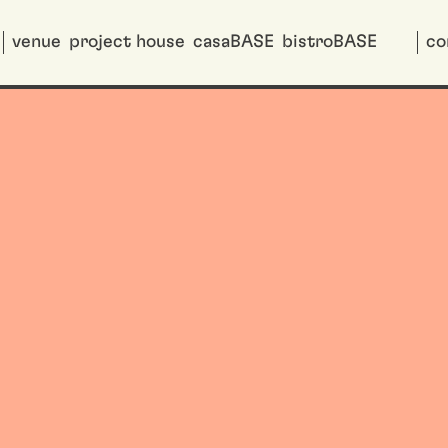
venue
project house
casaBASE
bistroBASE
co