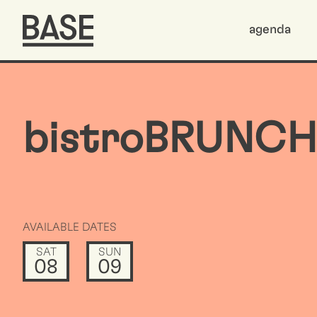
agenda
bistroBRUNCH
AVAILABLE DATES
SAT
SUN
08
09