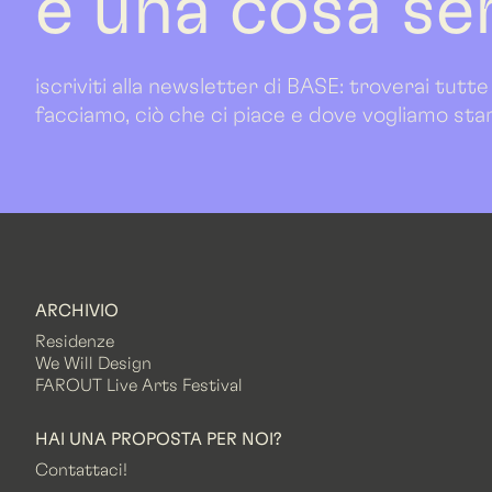
è una cosa se
iscriviti alla newsletter di BASE: troverai tutte
facciamo, ciò che ci piace e dove vogliamo sta
ARCHIVIO
Residenze
We Will Design
FAROUT Live Arts Festival
HAI UNA PROPOSTA PER NOI?
Contattaci!