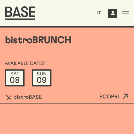
IT
bistroBRUNCH
AVAILABLE DATES
SAT
SUN
08
09
SCOPRI
bistroBASE