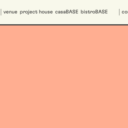
venue
project house
casaBASE
bistroBASE
co