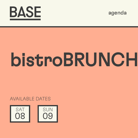
agenda
bistroBRUNCH
AVAILABLE DATES
SAT
SUN
08
09