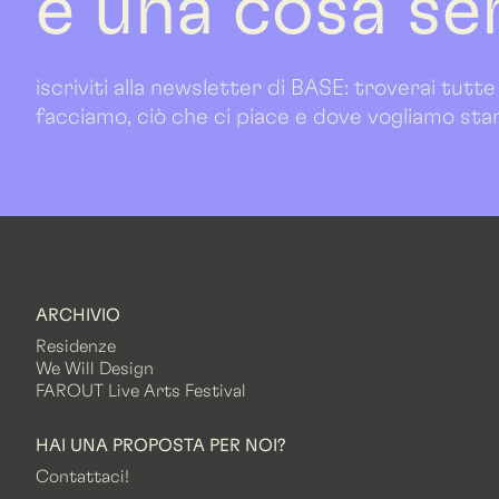
è una cosa se
iscriviti alla newsletter di BASE: troverai tutte
facciamo, ciò che ci piace e dove vogliamo sta
ARCHIVIO
Residenze
We Will Design
FAROUT Live Arts Festival
HAI UNA PROPOSTA PER NOI?
Contattaci!