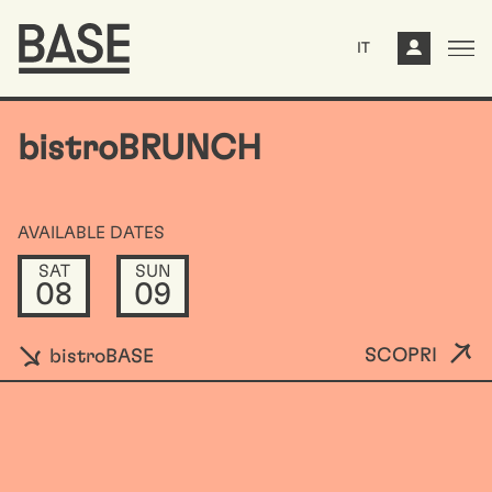
IT
bistroBRUNCH
AVAILABLE DATES
SAT
SUN
08
09
SCOPRI
bistroBASE