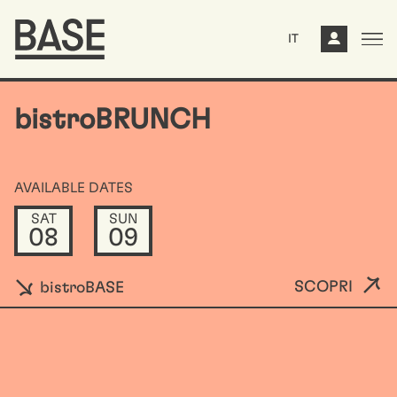
IT
bistroBRUNCH
AVAILABLE DATES
SAT
SUN
08
09
SCOPRI
bistroBASE