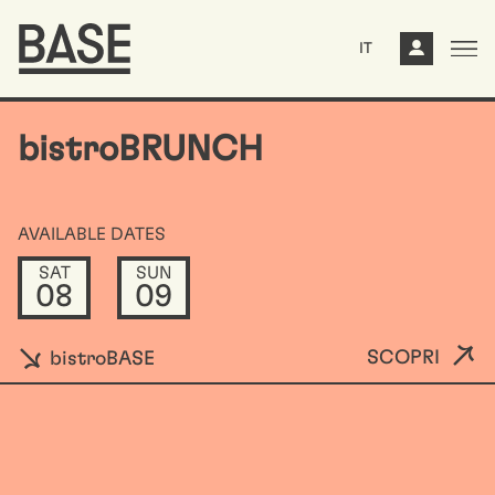
IT
bistroBRUNCH
AVAILABLE DATES
SAT
SUN
08
09
SCOPRI
bistroBASE