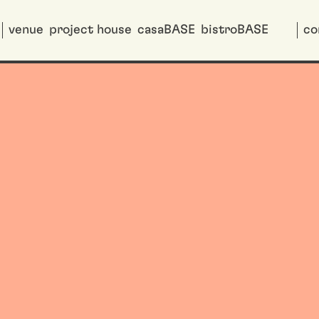
venue
project house
casaBASE
bistroBASE
co