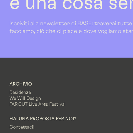
è una cosa se
iscriviti alla newsletter di BASE: troverai tutte
facciamo, ciò che ci piace e dove vogliamo sta
ARCHIVIO
Residenze
We Will Design
FAROUT Live Arts Festival
HAI UNA PROPOSTA PER NOI?
Contattaci!