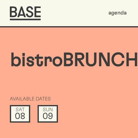
agenda
bistroBRUNCH
AVAILABLE DATES
SAT
SUN
08
09