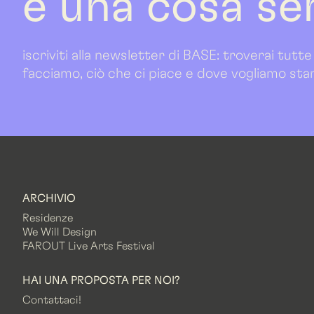
è una cosa se
iscriviti alla newsletter di BASE: troverai tutte
facciamo, ciò che ci piace e dove vogliamo sta
ARCHIVIO
Residenze
We Will Design
FAROUT Live Arts Festival
HAI UNA PROPOSTA PER NOI?
Contattaci!