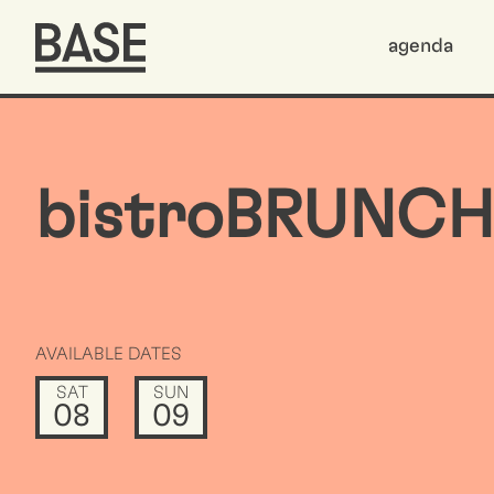
agenda
bistroBRUNCH
AVAILABLE DATES
SAT
SUN
08
09