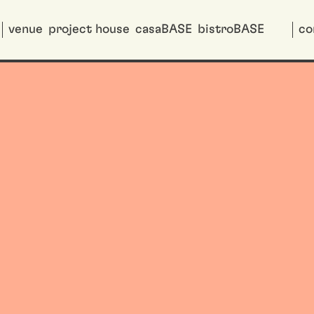
venue
project house
casaBASE
bistroBASE
co