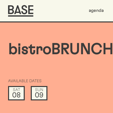
agenda
bistroBRUNCH
AVAILABLE DATES
SAT
SUN
08
09