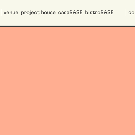
venue
project house
casaBASE
bistroBASE
co