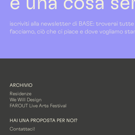
è una cosa se
iscriviti alla newsletter di BASE: troverai tutte
facciamo, ciò che ci piace e dove vogliamo sta
ARCHIVIO
Residenze
We Will Design
FAROUT Live Arts Festival
HAI UNA PROPOSTA PER NOI?
Contattaci!