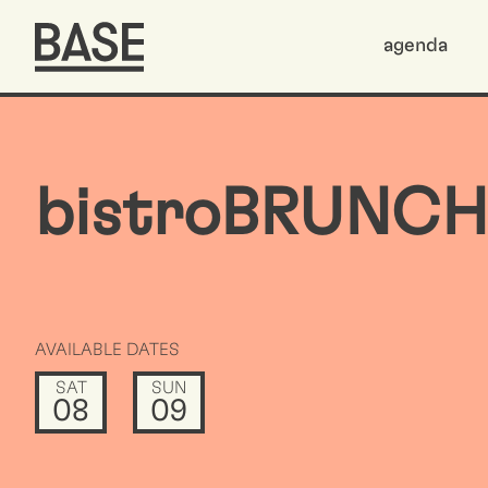
agenda
bistroBRUNCH
AVAILABLE DATES
SAT
SUN
08
09