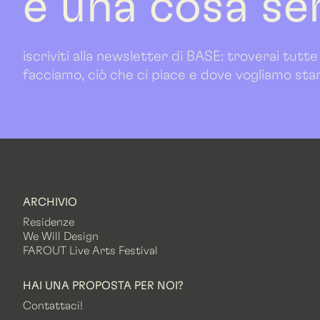
è una cosa se
iscriviti alla newsletter di BASE: troverai tutte
facciamo, ciò che ci piace e dove vogliamo sta
ARCHIVIO
Residenze
We Will Design
FAROUT Live Arts Festival
HAI UNA PROPOSTA PER NOI?
Contattaci!