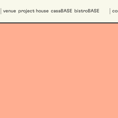
venue
project house
casaBASE
bistroBASE
co