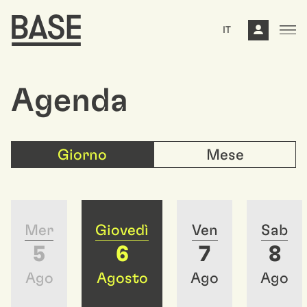
IT
Agenda
Giorno
Mese
Mer
Giovedì
Ven
Sab
5
6
7
8
Ago
Agosto
Ago
Ago