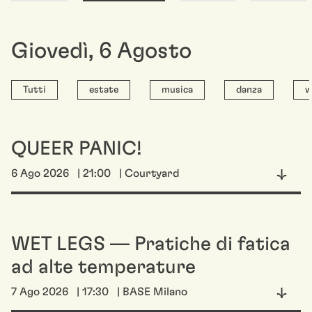
Giovedì
,
6
Agosto
Tutti
estate
musica
danza
w
QUEER PANIC!
6 Ago 2026
| 21:00
| Courtyard
WET LEGS — Pratiche di fatica
ad alte temperature
7 Ago 2026
| 17:30
| BASE Milano