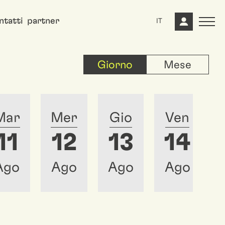
ntatti
partner
IT
Giorno
Mese
Mar
Mer
Gio
Ven
11
12
13
14
Ago
Ago
Ago
Ago