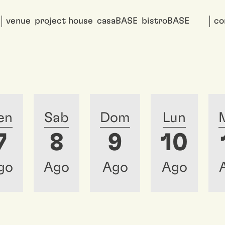
venue
project house
casaBASE
bistroBASE
co
en
Sab
Dom
Lun
7
8
9
10
go
Ago
Ago
Ago