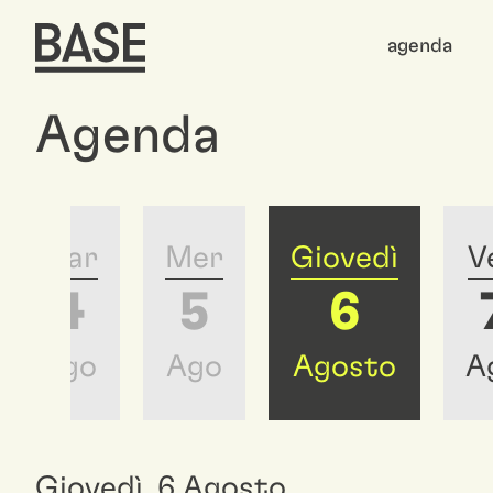
agenda
Agenda
Mar
Mer
Giovedì
V
4
5
6
Ago
Ago
Agosto
A
Giovedì
,
6
Agosto