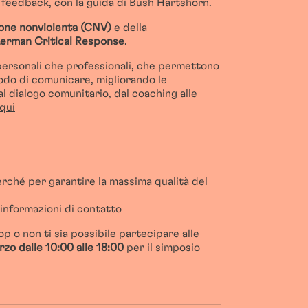
e feedback, con la guida di Bush Hartshorn.
one nonviolenta (CNV)
e della
Lerman Critical Response
.
ia personali che professionali, che permettono
odo di comunicare, migliorando le
 al dialogo comunitario, dal coaching alle
qui
perché per garantire la massima qualità del
 informazioni di contatto
p o non ti sia possibile partecipare alle
arzo dalle 10:00 alle 18:00
per il simposio