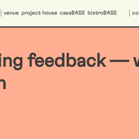
venue
project house
casaBASE
bistroBASE
co
ving feedback —
n