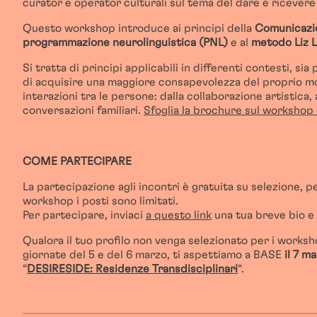
curator e operator culturali sul tema del dare e ricever
Questo workshop introduce ai principi della
Comunicazi
programmazione neurolinguistica (PNL)
e al
metodo Liz 
Si tratta di principi applicabili in differenti contesti, s
di acquisire una maggiore consapevolezza del proprio m
interazioni tra le persone: dalla collaborazione artistica,
conversazioni familiari.
Sfoglia la brochure sul workshop 
COME PARTECIPARE
La partecipazione agli incontri è gratuita su selezione, 
workshop i posti sono limitati.
Per partecipare, inviaci
a questo link
una tua breve bio e
Qualora il tuo profilo non venga selezionato per i worksho
giornate del 5 e del 6 marzo, ti aspettiamo a BASE
il 7 m
“
DESIRESIDE: Residenze Transdisciplinari
“.