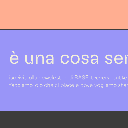
è una cosa se
iscriviti alla newsletter di BASE: troverai tutte
facciamo, ciò che ci piace e dove vogliamo sta