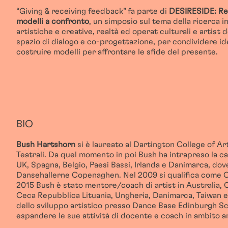
“Giving & receiving feedback” fa parte di
DESIRESIDE: Res
modelli a confronto
, un simposio sul tema della ricerca 
artistiche e creative, realtà ed operat culturali e artist
spazio di dialogo e co-progettazione, per condividere id
costruire modelli per affrontare le sfide del presente.
BIO
Bush Hartshorn
si è laureato al Dartington College of Ar
Teatrali. Da quel momento in poi Bush ha intrapreso la c
UK, Spagna, Belgio, Paesi Bassi, Irlanda e Danimarca, dove
Dansehallerne Copenaghen. Nel 2009 si qualifica come C
2015 Bush è stato mentore/coach di artist in Australia,
Ceca Repubblica Lituania, Ungheria, Danimarca, Taiwan e Po
dello sviluppo artistico presso Dance Base Edinburgh Sc
espandere le sue attività di docente e coach in ambito ar