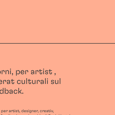
ni, per artist ,
erat culturali sul
edback.
per artist, designer, creativ,