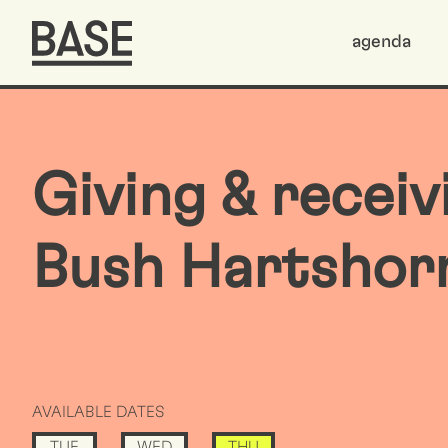
agenda
Giving & recei
Bush Hartshor
AVAILABLE DATES
TUE
WED
THU