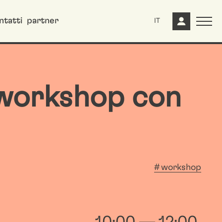
ntatti
partner
IT
 workshop con
workshop