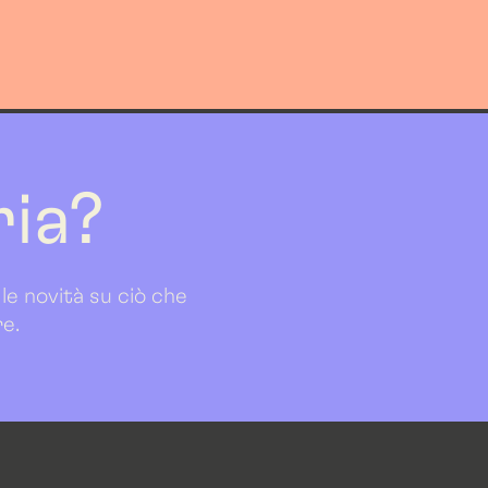
ria?
 le novità su ciò che
re.