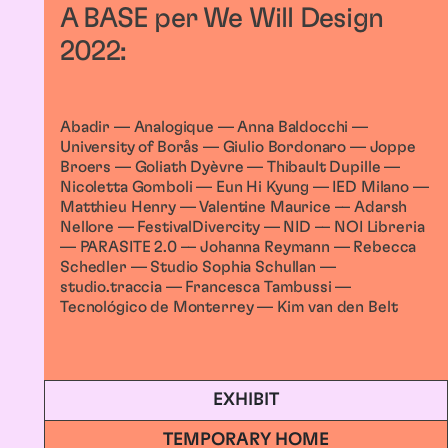
A BASE per We Will Design
2022:
Abadir –– Analogique –– Anna Baldocchi ––
University of Borås –– Giulio Bordonaro –– Joppe
Broers –– Goliath Dyèvre –– Thibault Dupille ––
Nicoletta Gomboli –– Eun Hi Kyung –– IED Milano ––
Matthieu Henry –– Valentine Maurice –– Adarsh
Nellore –– FestivalDivercity –– NID –– NOI Libreria
–– PARASITE 2.0 –– Johanna Reymann –– Rebecca
Schedler –– Studio Sophia Schullan ––
studio.traccia –– Francesca Tambussi ––
Tecnológico de Monterrey –– Kim van den Belt
EXHIBIT
TEMPORARY HOME