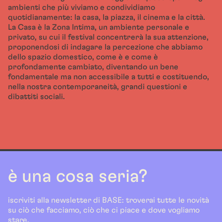
ambienti che più viviamo e condividiamo
quotidianamente: la casa, la piazza, il cinema e la città.
La Casa è la Zona Intima, un ambiente personale e
privato, su cui il festival concentrerà la sua attenzione,
proponendosi di indagare la percezione che abbiamo
dello spazio domestico, come è e come è
profondamente cambiato, diventando un bene
fondamentale ma non accessibile a tutti e costituendo,
nella nostra contemporaneità, grandi questioni e
dibattiti sociali.
è una cosa seria?
iscriviti alla newsletter di BASE: troverai tutte le novità
su ciò che facciamo, ciò che ci piace e dove vogliamo
stare.