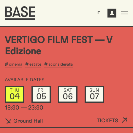
IT
VERTIGO FILM FEST –– V
Edizione
cinema
estate
sconsiderata
AVAILABLE DATES
THU
FRI
SAT
SUN
04
05
06
07
18:30 — 23:30
TICKETS
Ground Hall