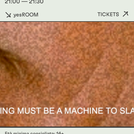
21:00 — 21:30
TICKETS
yesROOM
Età minima consigliata: 14+